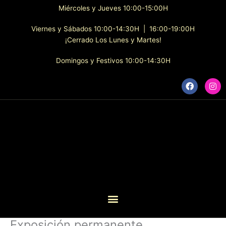
Ir
Miércoles y Jueves 10:00-15:00H
al
contenido
Viernes y Sábados 10:00-14:30H | 16:00-19:00H
¡Cerrado Los Lunes y Martes!
Domingos y Festivos 10:00-14:30H
F
I
a
n
c
s
e
t
b
a
o
g
o
r
k
a
m
Exposición permanente