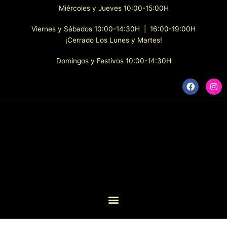
Ir
Miércoles y Jueves 10:00-15:00H
al
contenido
Viernes y Sábados 10:00-14:30H | 16:00-19:00H
¡Cerrado Los Lunes y Martes!
Domingos y Festivos 10:00-14:30H
F
I
a
n
c
s
e
t
b
a
o
g
o
r
k
a
m