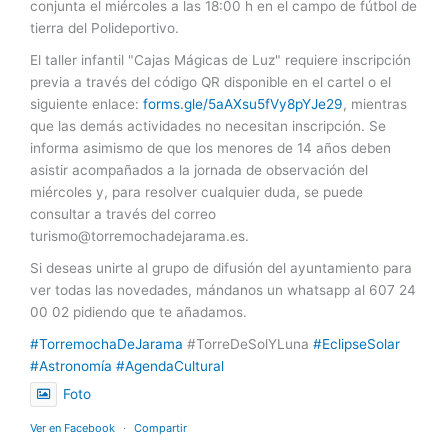
conjunta el miércoles a las 18:00 h en el campo de fútbol de
tierra del Polideportivo.
El taller infantil "Cajas Mágicas de Luz" requiere inscripción
previa a través del código QR disponible en el cartel o el
siguiente enlace:
forms.gle/5aAXsu5fVy8pYJe29
, mientras
que las demás actividades no necesitan inscripción. Se
informa asimismo de que los menores de 14 años deben
asistir acompañados a la jornada de observación del
miércoles y, para resolver cualquier duda, se puede
consultar a través del correo
turismo@torremochadejarama.es
.
Si deseas unirte al grupo de difusión del ayuntamiento para
ver todas las novedades, mándanos un whatsapp al 607 24
00 02 pidiendo que te añadamos.
#TorremochaDeJarama
#TorreDeSolYLuna
#EclipseSolar
#Astronomía
#AgendaCultural
Foto
Ver en Facebook
·
Compartir