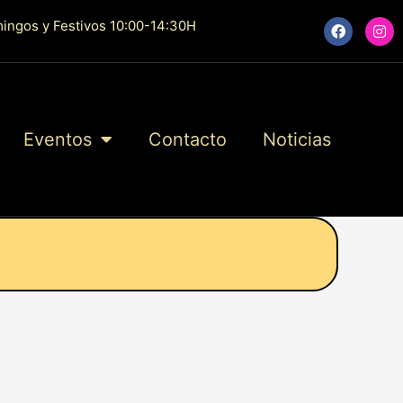
F
I
ingos y Festivos 10:00-14:30H
a
n
c
s
e
t
b
a
o
g
o
r
k
a
Eventos
Contacto
Noticias
m