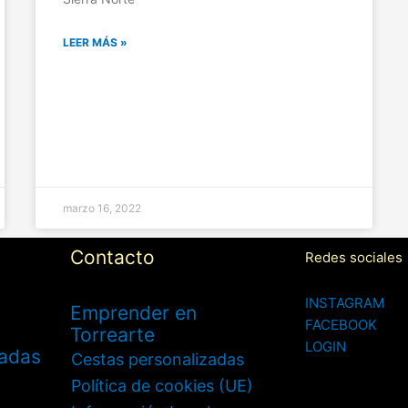
LEER MÁS »
marzo 16, 2022
Contacto
Redes sociales
INSTAGRAM
Emprender en
FACEBOOK
Torrearte
LOGIN
zadas
Cestas personalizadas
Política de cookies (UE)