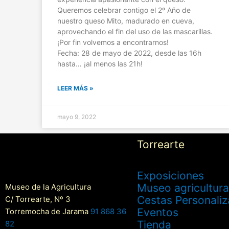
Queremos celebrar contigo el 2º Año de
nuestro queso Mito, madurado en cueva,
aprovechando el fin del uso de las mascarillas.
¡Por fin volvemos a encontrarnos!
Fecha: 28 de mayo de 2022, desde las 16h
hasta… ¡al menos las 21h!
LEER MÁS »
mayo 9, 2022
Torrearte
Exposiciones
Museo agricultura
Museo de la Agricultura
Cestas Personali
C/ Torrearte, Nº 3
Eventos
Torremocha de Jarama
91 868 36
Tienda
82