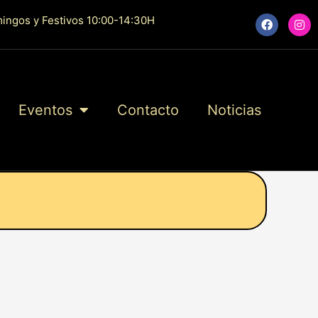
F
I
ingos y Festivos 10:00-14:30H
a
n
c
s
e
t
b
a
o
g
o
r
k
a
Eventos
Contacto
Noticias
m