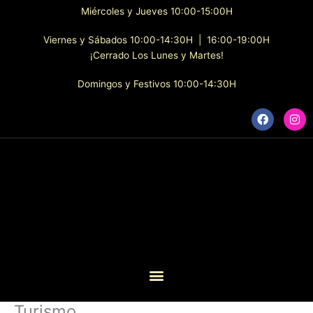
Ir
Miércoles y Jueves 10:00-15:00H
al
contenido
Viernes y Sábados 10:00-14:30H | 16:00-19:00H
¡Cerrado Los Lunes y Martes!
Domingos y Festivos 10:00-14:30H
F
I
a
n
c
s
e
t
b
a
o
g
o
r
k
a
m
Turismo