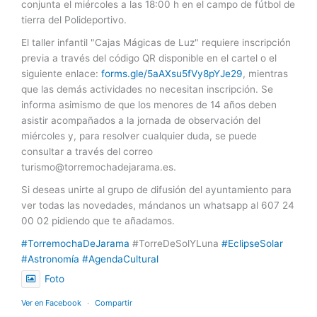
conjunta el miércoles a las 18:00 h en el campo de fútbol de
tierra del Polideportivo.
El taller infantil "Cajas Mágicas de Luz" requiere inscripción
previa a través del código QR disponible en el cartel o el
siguiente enlace:
forms.gle/5aAXsu5fVy8pYJe29
, mientras
que las demás actividades no necesitan inscripción. Se
informa asimismo de que los menores de 14 años deben
asistir acompañados a la jornada de observación del
miércoles y, para resolver cualquier duda, se puede
consultar a través del correo
turismo@torremochadejarama.es
.
Si deseas unirte al grupo de difusión del ayuntamiento para
ver todas las novedades, mándanos un whatsapp al 607 24
00 02 pidiendo que te añadamos.
#TorremochaDeJarama
#TorreDeSolYLuna
#EclipseSolar
#Astronomía
#AgendaCultural
Foto
Ver en Facebook
·
Compartir