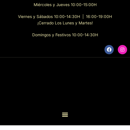
Ir
Miércoles y Jueves 10:00-15:00H
al
contenido
Viernes y Sábados 10:00-14:30H | 16:00-19:00H
¡Cerrado Los Lunes y Martes!
Domingos y Festivos 10:00-14:30H
F
I
a
n
c
s
e
t
b
a
o
g
o
r
k
a
m